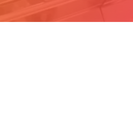
ccetto il
trattamento dei dati e condizioni *
Iscriviti
Orari
Lunedì - Venerdì
09:00 - 13:00
bello
15:00 - 18:30