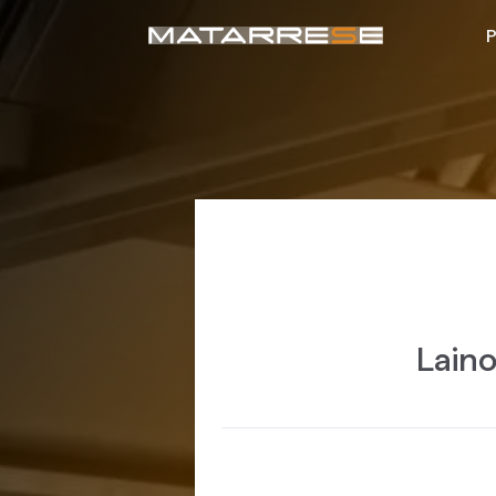
P
Laino