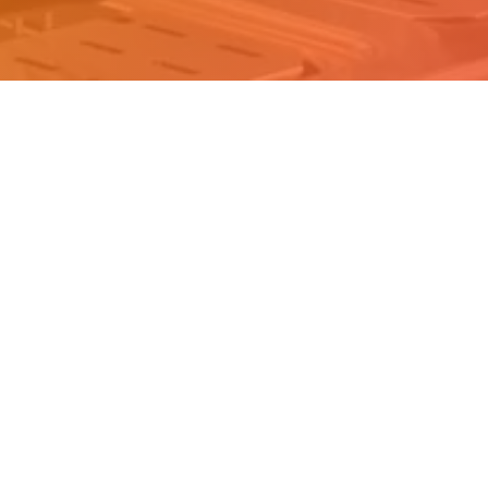
A
inks
Contatti
Matarrese srl, Contrada
i siamo
Popoleto, n.c. 70011 Albero
ntatti