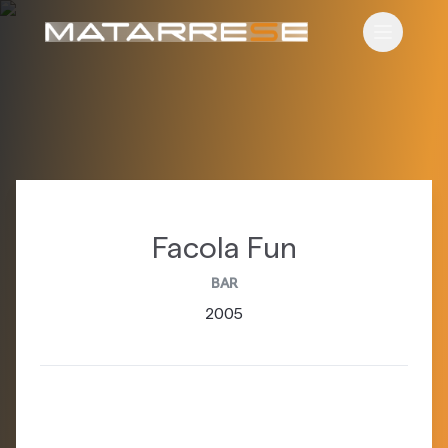
Apri il m
Facola Fun
BAR
2005