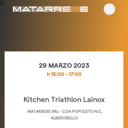
Apri il m
29 MARZO 2023
h
15:00
-
17:00
Kitchen Triathlon Lainox
MATARRESE SRL
-
C.DA POPOLETO N.C.
,
ALBEROBELLO