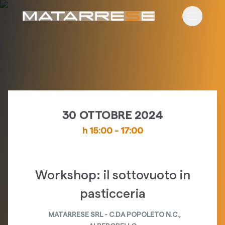
Apri il m
30 OTTOBRE 2024
h
15:00
-
17:00
Workshop: il sottovuoto in
pasticceria
MATARRESE SRL
-
C.DA POPOLETO N.C.
,