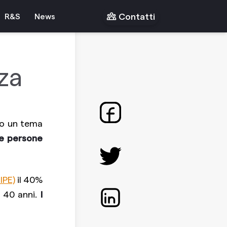
Contatti
R&S
News
za
to un tema
re persone
IPE)
il 40%
i 40 anni.
I