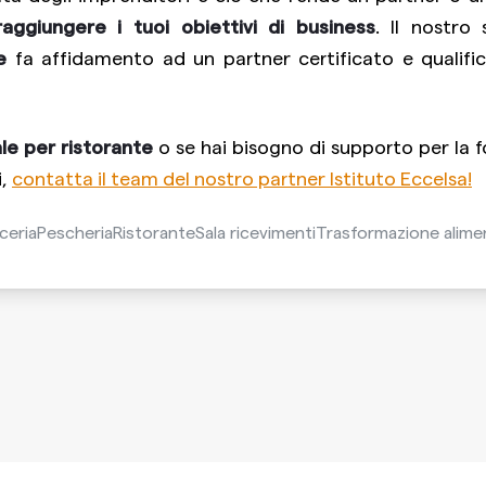
raggiungere i tuoi obiettivi di business
. Il nostro 
e
fa affidamento ad un partner certificato e qualif
le per ristorante
o se hai bisogno di supporto per la 
i,
contatta il team del nostro partner Istituto Eccelsa!
ceria
Pescheria
Ristorante
Sala ricevimenti
Trasformazione alime