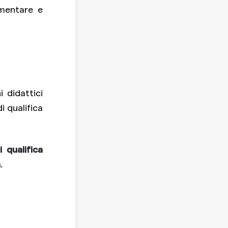
imentare e
 didattici
i qualifica
 qualifica
a
.