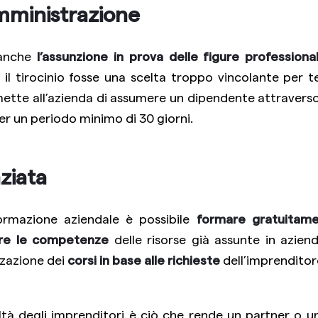
mministrazione
 anche
l’assunzione in prova delle figure professional
ui il tirocinio fosse una scelta troppo vincolante per 
rmette all’azienda di assumere un dipendente attravers
r un periodo minimo di 30 giorni.
ziata
formazione aziendale è possibile
formare gratuitame
are le competenze
delle risorse già assunte in aziend
zzazione dei
corsi in base alle richieste
dell’imprenditor
ltà degli imprenditori è ciò che rende un partner o u