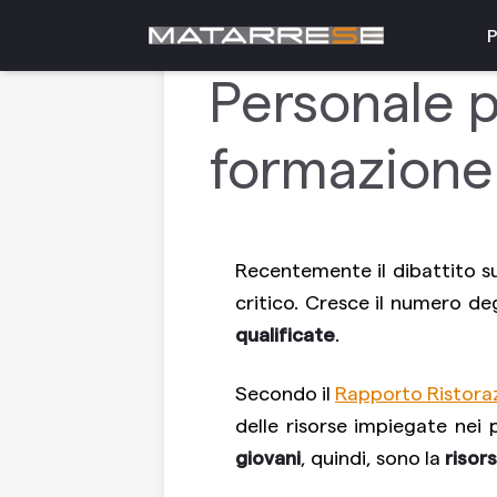
7 giugno 2022
FORMAZIONE
P
Personale pe
formazione 
Recentemente il dibattito su
critico. Cresce il numero deg
qualificate
.
Secondo il
Rapporto Ristorazi
delle risorse impiegate nei
giovani
, quindi, sono la
risor