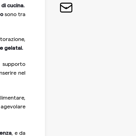
di cucina.
lo
sono tra
storazione,
e gelatai.
n supporto
nserire nel
Alimentare,
agevolare
ienza
, e da