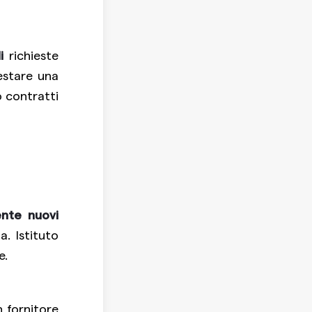
i
richieste
testare una
o contratti
nte nuovi
a. Istituto
e.
n fornitore