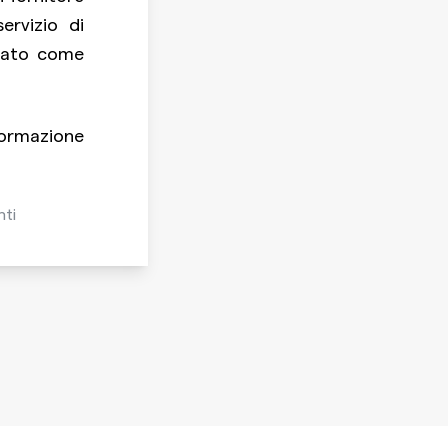
servizio di
icato come
formazione
nti