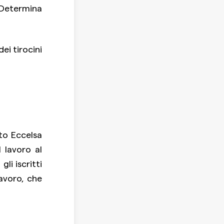
 Determina
dei tirocini
uto Eccelsa
 lavoro al
li iscritti
lavoro, che