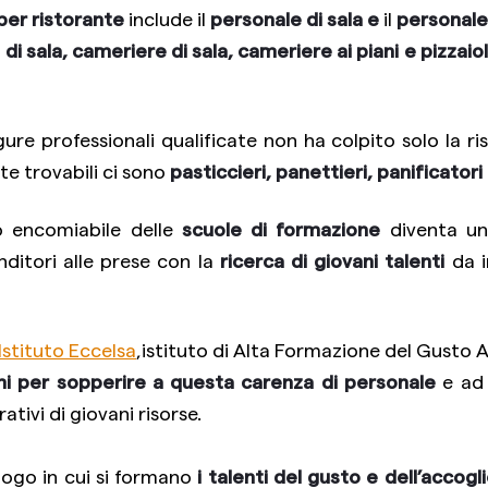
per ristorante
include il
personale di sala e
il
personale 
i sala, cameriere di sala, cameriere ai piani e pizzaio
igure professionali qualificate non ha colpito solo la ri
nte trovabili ci sono
pasticcieri, panettieri, panificatori 
ro encomiabile delle
scuole di formazione
diventa u
ditori alle prese con la
ricerca di giovani talenti
da i
Istituto Eccelsa
,istituto di Alta Formazione del Gusto 
 per sopperire a questa carenza di personale
e ad 
ativi di giovani risorse.
luogo in cui si formano
i talenti del gusto e dell’accogl