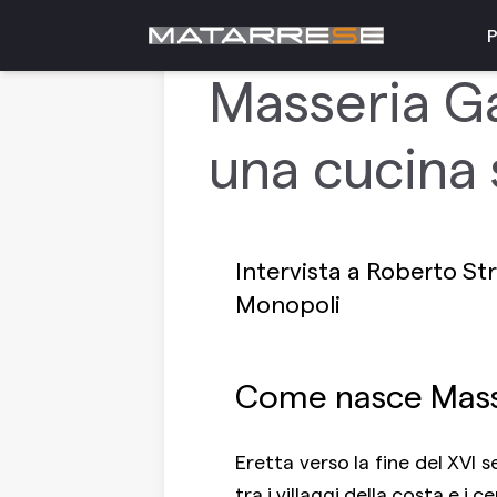
1
RACCONTIAMO IL NOSTRO TERRITORIO
P
Masseria Ga
una cucina
Intervista a Roberto Str
Monopoli
Come nasce Mass
Eretta verso la fine del XVI
tra i villaggi della costa e i 