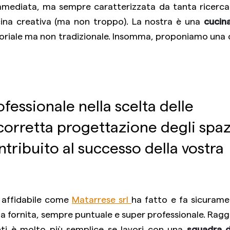
mmediata, ma sempre caratterizzata da tanta ricerca
cina creativa (ma non troppo). La nostra è una
cucin
itoriale ma non tradizionale. Insomma, proponiamo una
fessionale nella scelta delle
 corretta progettazione degli spaz
tribuito al successo della vostra
r affidabile come
Matarrese srl
ha fatto e fa sicurame
za fornita, sempre puntuale e super professionale. Ragg
ienti è molto più semplice se lavori con una
squadra d