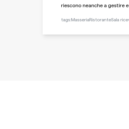
riescono neanche a gestire e 
tags:
Masseria
Ristorante
Sala ric