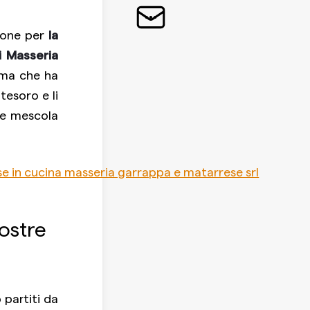
sione per
la
i Masseria
mma che ha
 tesoro e li
che mescola
vostre
 partiti da