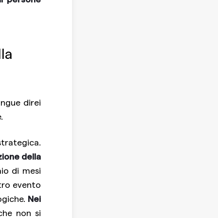
la
ingue direi
e.
strategica.
one della
aio di mesi
ltro evento
ogiche.
Nei
 che non si