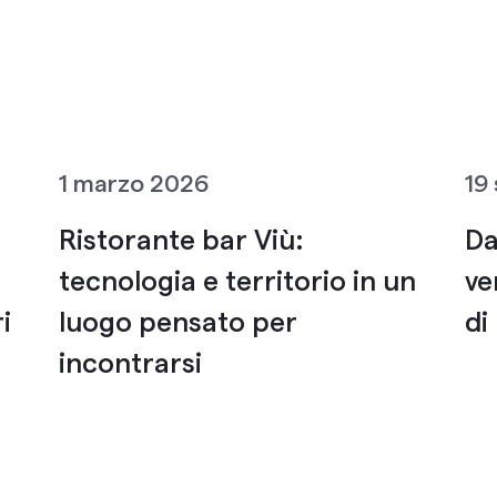
1 marzo 2026
19
Ristorante bar Viù:
Da
l
tecnologia e territorio in un
ve
i
luogo pensato per
di
incontrarsi