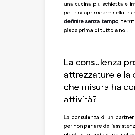
una cucina più schietta e i
per poi approdare nella cu
definire senza tempo
, terr
piace prima di tutto a noi.
La consulenza pro
attrezzature e la
che misura ha con
attività?
La consulenza di un partne
per non parlare dell’assisten
obiettivi e soddisfare i cl