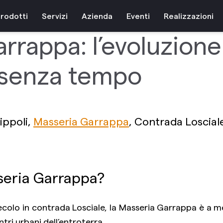
5 ottobre 2021
rodotti
Servizi
Azienda
Eventi
Realizzazioni
rrappa: l’evoluzione
 senza tempo
ippoli,
Masseria Garrappa
, Contrada Losciale
eria Garrappa?
 secolo in contrada Losciale, la Masseria Garrappa è a 
centri urbani dell’entroterra.