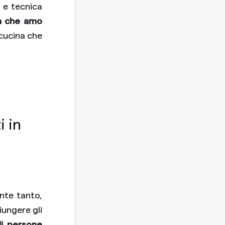
 e tecnica
a che amo
 cucina che
i in
nte tanto,
iungere gli
i persone