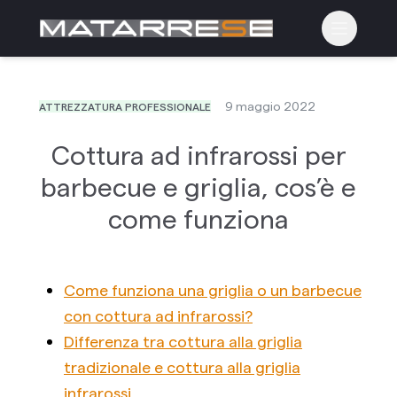
Apri il m
9 maggio 2022
ATTREZZATURA PROFESSIONALE
Cottura ad infrarossi per
barbecue e griglia, cos’è e
come funziona
Come funziona una griglia o un barbecue
con cottura ad infrarossi?
Differenza tra cottura alla griglia
tradizionale e cottura alla griglia
infrarossi