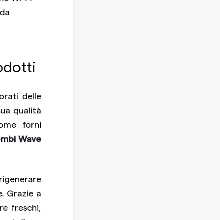
 da
odotti
rati delle
sua qualità
ome forni
ombi Wave
rigenerare
. Grazie a
re freschi,