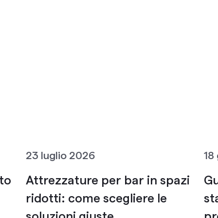
23 luglio 2026
18
to
Attrezzature per bar in spazi
Gu
ridotti: come scegliere le
st
soluzioni giuste
pr