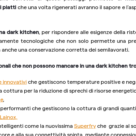
 piatti
che una volta rigenerati avranno il sapore e l’as
una dark kitchen
, per rispondere alle esigenze della ris
ltamente tecnologiche che non solo permette una pr
a anche una conservazione corretta dei semilavorati.
ionali che non possono mancare in una dark kitchen tr
 innovativi
che gestiscono temperature positive e neg
 cottura per la riduzione di sprechi di risorse energet
ne
,
performanti che gestiscono la cottura di grandi quant
Lainox,
ntelligenti come la nuovissima
Superfry
che grazie al s
re e alla sua connettività spinta, mediante connessio