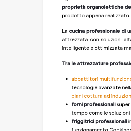
proprietà organolettiche dei
prodotto appena realizzato.
La
cucina professionale di 
attrezzata con soluzioni a
intelligente e ottimizzata m
Tra le attrezzature profess
abbattitori multifunzione
tecnologie avanzate nella
piani cottura ad induzio
forni professionali
super 
tempo come le soluzioni
friggitrici professionali
i
funzionamento Cookingco