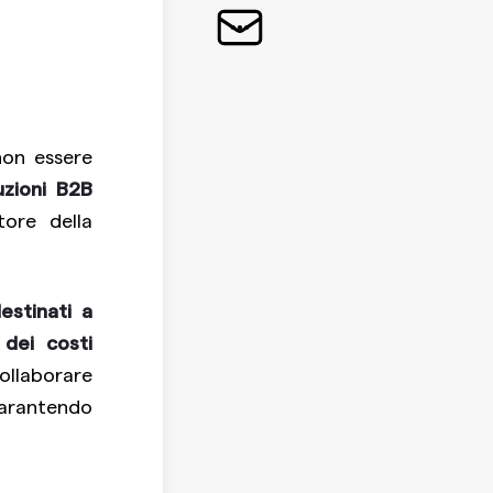
non essere
uzioni B2B
tore della
estinati a
 dei costi
collaborare
garantendo