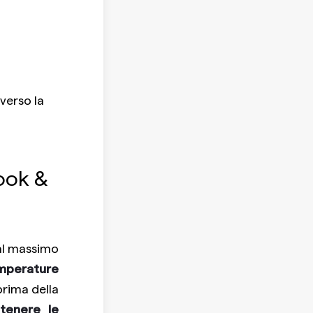
verso la
ook &
al massimo
mperature
rima della
tenere le