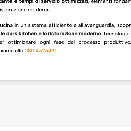
tante e tempi di servizio ottimizzati
, elementi fondam
 ristorazione moderna.
ucina in un sistema efficiente e all’avanguardia, scopr
 le dark kitchen e la ristorazione moderna
: tecnologie
r ottimizzare ogni fase del processo produttivo.
hiama allo
080 4323431
.