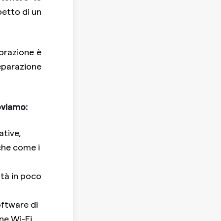
petto di un
torazione è
eparazione
oviamo:
ative,
iche come i
ità in poco
oftware di
ne Wi-Fi