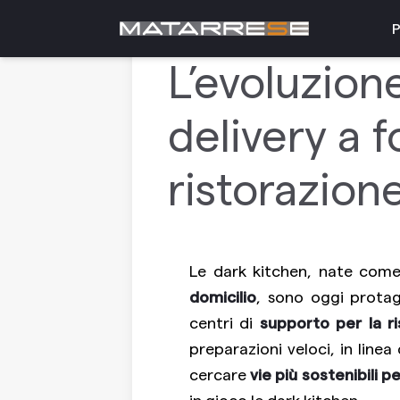
18 mar
ATTREZZATURA PROFESSIONALE
P
L’evoluzion
delivery a f
ristorazio
Le dark kitchen, nate come
domicilio
, sono oggi prota
centri di
supporto per la r
preparazioni veloci, in linea
cercare
vie più sostenibili p
in gioco le dark kitchen.