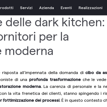
zo 2025
rodotti
Servizi
Azienda
Eventi
Realizzazioni
e delle dark kitchen:
ornitori per la
ne moderna
 risposta all’impennata della domanda di
cibo da a
goniste di una
profonda trasformazione
che le vede
istorazione moderna
. La carenza di personale e la ne
 con la vita frenetica dei clienti, stanno spingendo i ri
er l’ottimizzazione dei processi
. È in questo contesto 