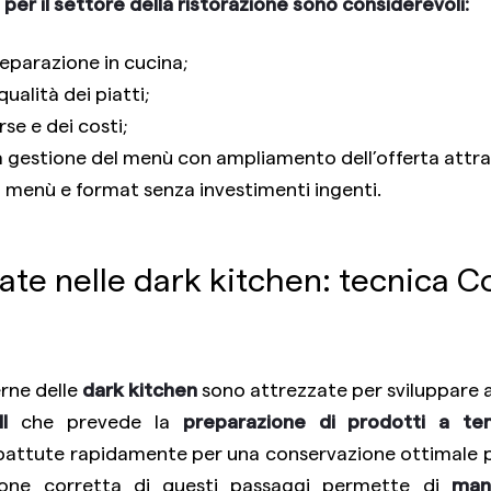
 per il settore della ristorazione sono considerevoli:
eparazione in cucina;
ualità dei piatti;
se e dei costi;
la gestione del menù con ampliamento dell’offerta attra
 menù e format senza investimenti ingenti.
ate nelle dark kitchen: tecnica C
rne delle
dark kitchen
sono attrezzate per sviluppare 
l
che prevede la
preparazione di prodotti a te
ttute rapidamente per una conservazione ottimale p
azione corretta di questi passaggi permette di
man