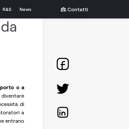
Contatti
R&S
News
 da
sporto o a
 diventare
cessità di
storatori a
che entrano